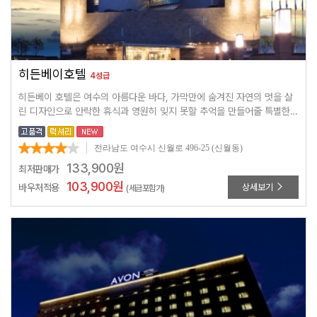
히든베이호텔
4성급
히든베이 호텔은 여수의 아름다운 바다, 가막만에 숨겨진 자연의 멋을 살
린 디자인으로 안락한 휴식과 영원히 잊지 못할 추억을 만들어줄 특별한
공간입니다.
전라남도 여수시 신월로 496-25 (신월동)
133,900
원
최저판매가
103,900
원
바우처적용
상세보기
(세금포함가)