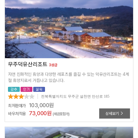
무주덕유산리조트
3성급
자연 친화적인 휴양과 다양한 레포츠를 즐길 수 있는 덕유산리조트는 4계
절 휴양지로서 거듭나고 있습니다.
전북특별자치도 무주군 설천면 만선로 185
103,000
원
최저판매가
73,000
원
바우처적용
상세보기
(세금포함가)