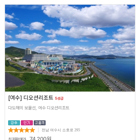
[여수] 디오션리조트
5성급
다도해의 보물선, 여수 디오션리조트
전남 여수시 소호로 295
74,200
원
최저판매가