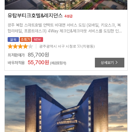
유탑부티크호텔&레지던스
4성급
광주 복합 스마트호텔 언택트 비대면 서비스 도입 (모바일, 키오스크, 복
합리테일, 프론트데스크) 4Way 체크인&체크아웃 서비스를 도입한 인공
지능 복합 스마트 호텔
광주광역시 서구 시청로 53 (치평동)
85,700
원
최저판매가
55,700
원
바우처적용
상세보기
(세금포함가)