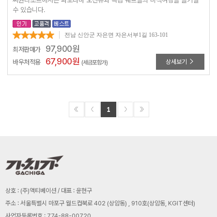
씨원리조트에서는 파노라마 오션뷰와 특급 쉐프들의 미식여행을 즐기실
수 있습니다.
전남 신안군 자은면 자은서부1길 163-101
97,900
원
최저판매가
67,900
원
바우처적용
상세보기
(세금포함가)
1
상호 : (주)액티베이션 / 대표 : 윤현구
주소 : 서울특별시 마포구 월드컵북로 402 (상암동) , 910호(상암동, KGIT센터)
사업자등록번호 : 774-88-00720