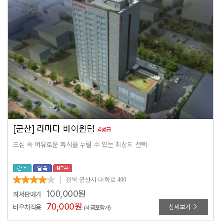
[군산] 라마다 바이윈덤
4성급
도심 속 여유로운 휴식을 누릴 수 있는 최상의 선택
전북 군산시 대학로 400
100,000
원
최저판매가
70,000
원
바우처적용
상세보기
(세금포함가)