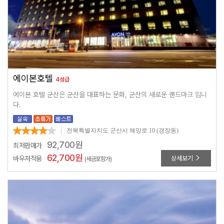
에이본호텔
4성급
에이본 호텔 군산은 군산을 대표하는 문화, 군산의 새로운 랜드마크 입니
다.
전북특별자치도 군산시 해망로 10 (경장동)
92,700
원
최저판매가
62,700
원
바우처적용
상세보기
(세금포함가)