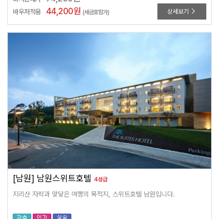
44,200
원
바우처적용
상세보기
(세금포함가)
[남원] 남원스위트호텔
4성급
지리산 자락과 맞닿은 여행의 목적지, 스위트호텔 남원입니다.