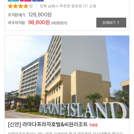
전북 남원시 주천면 원천로 217 교원
128,800
원
최저판매가
98,800
원
바우처적용
상세보기
(세금포함가)
[신안] 라마다프라자호텔&씨원리조트
5성급