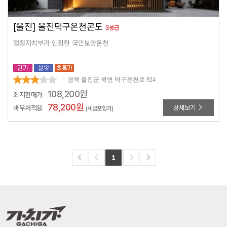
[울진] 울진덕구온천콘도
3성급
행정자치부가 인정한 국민보양온천
경북 울진군 북면 덕구온천로 924
108,200
원
최저판매가
78,200
원
바우처적용
상세보기
(세금포함가)
1