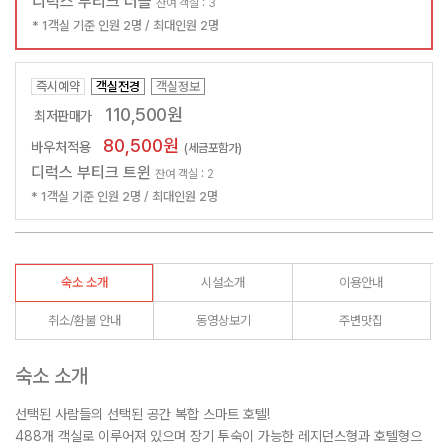
디럭스 부티크 더블
잔여 객실 : 3
* 1객실 기준 인원 2명 / 최대인원 2명
즉시예약
객실전경
객실정보
110,500원
최저판매가
80,500원
바우처적용
(세금포함가)
디럭스 부티크 트윈
잔여 객실 : 2
* 1객실 기준 인원 2명 / 최대인원 2명
숙소 소개
시설소개
이용안내
취소/환불 안내
동영상보기
주변맛집
숙소 소개
선택된 사람들의 선택된 공간 복합 스마트 호텔!
488개 객실로 이루어져 있으며 장기 투숙이 가능한 레지던스형과 호텔형으