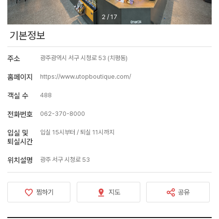
2
/
17
기본정보
주소
광주광역시 서구 시청로 53 (치평동)
홈페이지
https://www.utopboutique.com/
객실 수
488
전화번호
062-370-8000
입실 및
입실 15시부터 / 퇴실 11시까지
퇴실시간
위치설명
광주 서구 시청로 53
찜하기
지도
공유