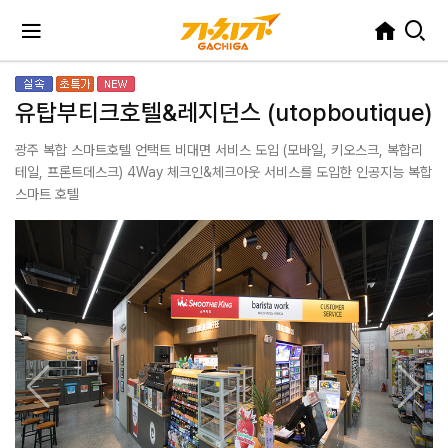
유탑부티크호텔&레지던스 (utopboutique)
광주 복합 스마트호텔 언택트 비대면 서비스 도입 (모바일, 키오스크, 복합리
테일, 프론트데스크) 4Way 체크인&체크아웃 서비스를 도입한 인공지능 복합
스마트 호텔