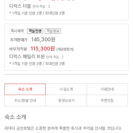
디럭스 더블
잔여 객실 : 3
* 1객실 기준 인원 2명 / 최대인원 2명
즉시예약
객실전경
객실정보
145,300원
최저판매가
115,300원
바우처적용
(세금포함가)
디럭스 패밀리 트윈
잔여 객실 : 2
* 1객실 기준 인원 3명 / 최대인원 3명
숙소 소개
시설소개
이용안내
취소/환불 안내
동영상보기
주변맛집
숙소 소개
라마다 군산호텔은 소중한 분에게 특별한 휴식과 추억을 선사할 것입니다.