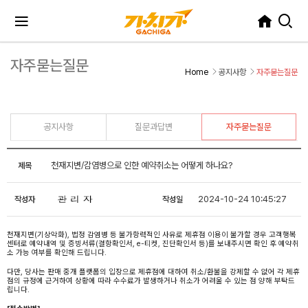
자주묻는질문
Home
공지사항
자주묻는질문
공지사항
질문과답변
자주묻는질문
천재지변/감염병으로 인한 예약취소는 어떻게 하나요?
제목
2024-10-24 10:45:27
작성자
작성일
천재지변(기상악화), 법정 감염병 등 불가항력적인 사유로 제휴점 이용이 불가할 경우 고객행복
센터로 예약내역 및 증빙서류(결항확인서, e-티켓, 진단확인서 등)를 보내주시면 확인 후 예약취
소 가능 여부를 확인해 드립니다.
다만, 당사는 판매 중개 플랫폼의 입장으로 제휴점에 대하여 취소/환불을 강제할 수 없어 각 제휴
점의 규정에 근거하여 상황에 따라 수수료가 발생하거나 취소가 어려울 수 있는 점 양해 부탁드
립니다.