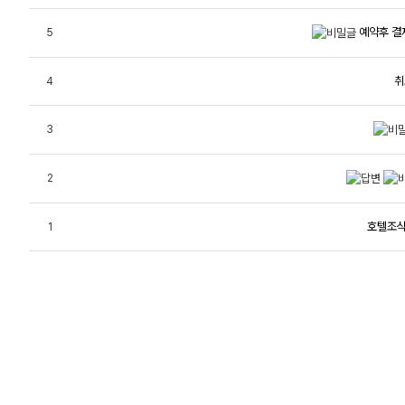
예약후 결
5
취
4
3
2
호텔조식
1