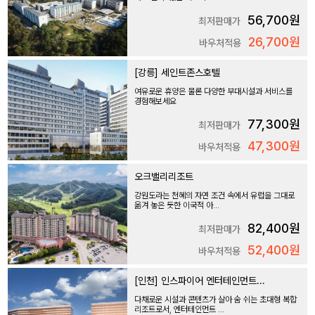
56,700원
최저판매가
26,700원
바우처적용
[강릉] 세인트존스호텔
여유로운 휴양은 물론 다양한 부대시설과 서비스를
경험해보세요
77,300원
최저판매가
47,300원
바우처적용
오크밸리리조트
강원도라는 천혜의 자연 조건 속에서 유럽을 그대로
옮겨 놓은 듯한 이국적 아...
82,400원
최저판매가
52,400원
바우처적용
[인천] 인스파이어 엔터테인먼트...
다채로운 시설과 콘텐츠가 살아 숨 쉬는 초대형 복합
리조트로서, 엔터테인먼트 ...