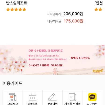
반스힐리조트
[인천
205,000원
최저판매가
175,000원
바우처적용
이용가이드
예약조회
문의답변
자주하는 질문
구독신청
상담하기