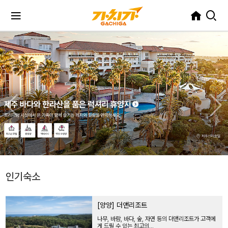
인기숙소
[양양] 더앤리조트
나무, 바람, 바다, 숲, 자연 등의 더앤리조트가 고객에
게 드릴 수 있는 최고의...